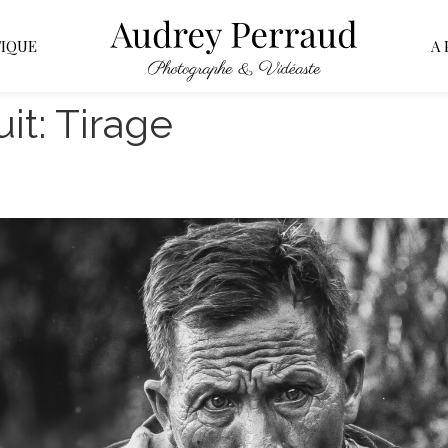
IQUE
A
it:
Tirage