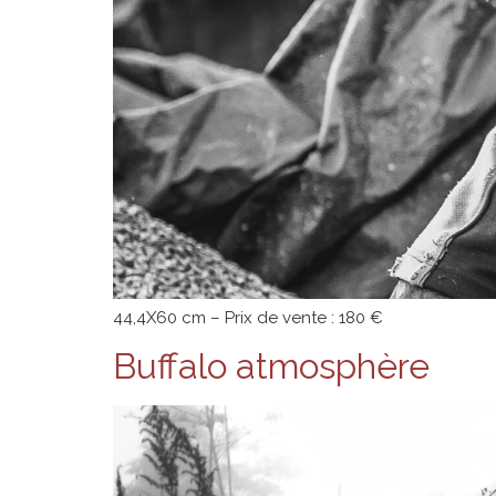
44,4X60 cm – Prix de vente : 180 €
Buffalo atmosphère