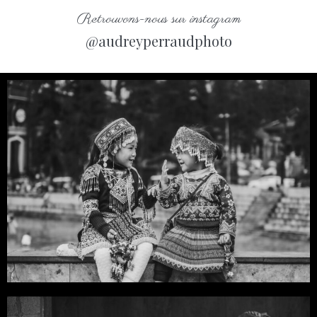
Retrouvons-nous sur instagram
@audreyperraudphoto