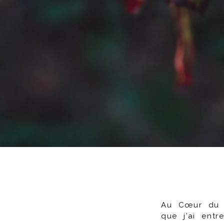
Au Cœur du V
que j’ai entr